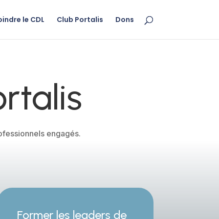
oindre le CDL
Club Portalis
Dons
rtalis
rofessionnels engagés.
Former les leaders de