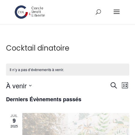
Cocktail dinatoire
Il n’y a pas d’évènements à venir.
Reche
Na
À venir
Recherch
Liste
de
et
Sélectionnez
vu
naviga
Derniers Évènements passés
une
Év
de
date.
vues
JUIL
9
Évène
2025