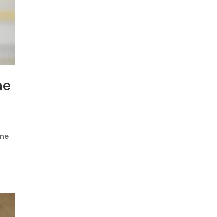
ne
ine