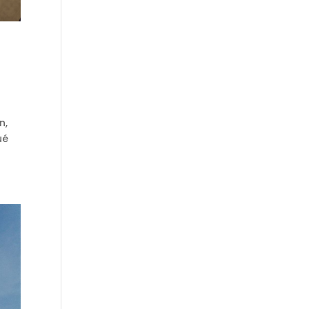
n,
ué