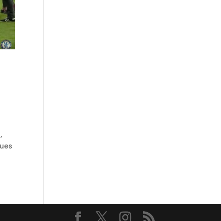
,
ques