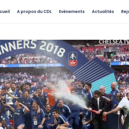
cueil
A propos du CDL
Evénements
Actualités
Rej